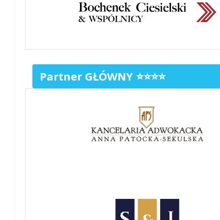
Partner GŁÓWNY ⭐⭐⭐⭐