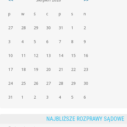
p
w
ś
c
p
s
n
27
28
29
30
31
1
2
3
4
5
6
7
8
9
10
11
12
13
14
15
16
17
18
19
20
21
22
23
24
25
26
27
28
29
30
31
1
2
3
4
5
6
NAJBLIŻSZE ROZPRAWY SĄDOWE