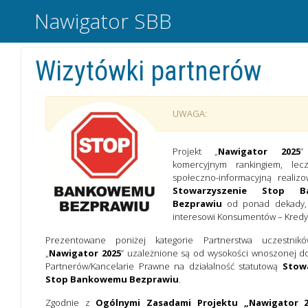
Nawigator SBB
Wizytówki partnerów
UWAGA:
Projekt „
Nawigator 2025
”
komercyjnym rankingiem, lecz
społeczno-informacyjną realiz
Stowarzyszenie Stop B
Bezprawiu
od ponad dekady, 
interesowi Konsumentów – Kredy
Prezentowane poniżej kategorie Partnerstwa uczestnikó
„
Nawigator 2025
” uzależnione są od wysokości wnoszonej do
Partnerów/Kancelarie Prawne na działalność statutową
Stow
Stop Bankowemu Bezprawiu
.
Zgodnie z
Ogólnymi Zasadami Projektu „Nawigator 2