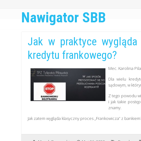
Nawigator SBB
Jak w praktyce wygląda
kredytu frankowego?
Mec. Karolina Pil
Dla wielu kredy
sądowym, w którym
Z tego powodu wi
i jak takie post
znamy.
Jak zatem wygląda klasyczny proces „Frankowicza” z bankiem