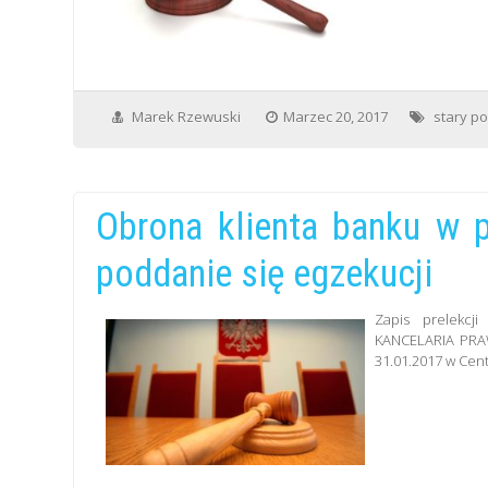
Marek Rzewuski
Marzec 20, 2017
stary po
Obrona klienta banku w p
poddanie się egzekucji
Zapis prelekcj
KANCELARIA PRAWN
31.01.2017 w Cen