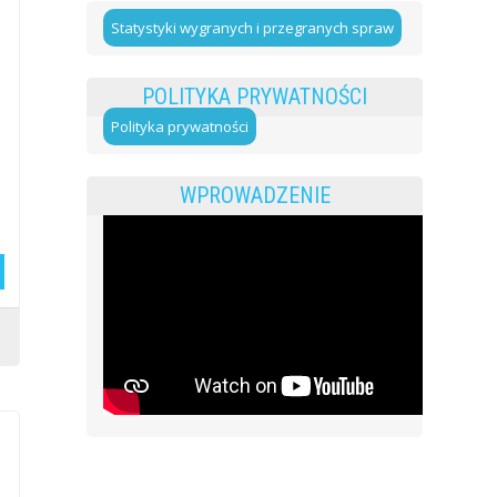
Statystyki wygranych i przegranych spraw
POLITYKA PRYWATNOŚCI
Polityka prywatności
WPROWADZENIE