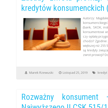
kredytów konsumenckich (
Autorzy: Magdale
konsumenckiego?
(bank, SKOK, ins
konsumentowi wsz
czy opłatę przygo
chodzi? Zgodnie 
większej niż 255 
są kredyty związ
zwrot prowizji? D
Marek Rzewuski
Listopad 25, 2019
kredyt
Rozważny konsument
Najwyższego II CSK 515/1