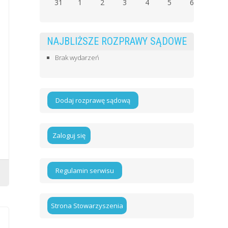
31
1
2
3
4
5
6
NAJBLIŻSZE ROZPRAWY SĄDOWE
Brak wydarzeń
Dodaj rozprawę sądową
Zaloguj się
Regulamin serwisu
Strona Stowarzyszenia