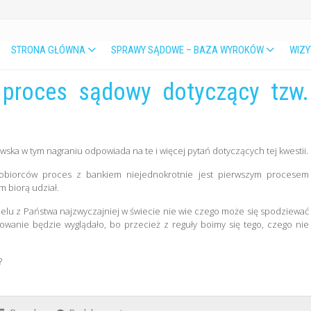
STRONA GŁÓWNA
SPRAWY SĄDOWE – BAZA WYROKÓW
WIZY
 proces sądowy dotyczący tzw.
awska w tym nagraniu odpowiada na te i więcej pytań dotyczących tej kwestii.
tobiorców proces z bankiem niejednokrotnie jest pierwszym procesem
 biorą udział.
elu z Państwa najzwyczajniej w świecie nie wie czego może się spodziewać
ępowanie będzie wyglądało, bo przecież z reguły boimy się tego, czego nie
?