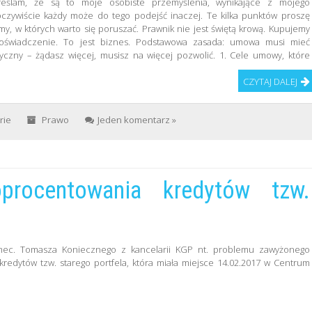
kreślam, że są to moje osobiste przemyślenia, wynikające z mojego
czywiście każdy może do tego podejść inaczej. Te kilka punktów proszę
my, w których warto się poruszać. Prawnik nie jest świętą krową. Kupujemy
doświadczenie. To jest biznes. Podstawowa zasada: umowa musi mieć
yczny – żądasz więcej, musisz na więcej pozwolić. 1. Cele umowy, które
CZYTAJ DALEJ
rie
Prawo
Jeden komentarz »
rocentowania kredytów tzw.
 mec. Tomasza Koniecznego z kancelarii KGP nt. problemu zawyżonego
redytów tzw. starego portfela, która miała miejsce 14.02.2017 w Centrum