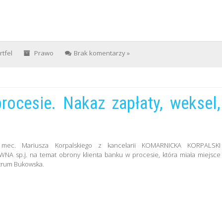
rtfel
Prawo
Brak komentarzy »
rocesie. Nakaz zapłaty, weksel,
i mec. Mariusza Korpalskiego z kancelarii KOMARNICKA KORPALSKI
A sp.j. na temat obrony klienta banku w procesie, która miała miejsce
trum Bukowska.