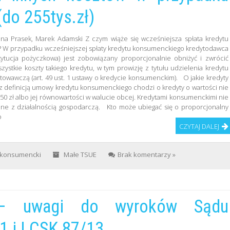
do 255tys.zł)
na Prasek, Marek Adamski Z czym wiąże się wcześniejsza spłata kredytu
 W przypadku wcześniejszej spłaty kredytu konsumenckiego kredytodawca
tytucja pożyczkowa) jest zobowiązany proporcjonalnie obniżyć i zwrócić
ystkie koszty takiego kredytu, w tym prowizję z tytułu udzielenia kredytu
towawczą (art. 49 ust. 1 ustawy o kredycie konsumenckim). O jakie kredyty
z definicją umowy kredytu konsumenckiego chodzi o kredyty o wartości nie
550 zł albo jej równowartości w walucie obcej. Kredytami konsumenckimi nie
ane z działalnością gospodarczą. Kto może ubiegać się o proporcjonalny
o
CZYTAJ DALEJ
 konsumencki
Małe TSUE
Brak komentarzy »
 – uwagi do wyroków Sądu
1 i I CSK 87/13