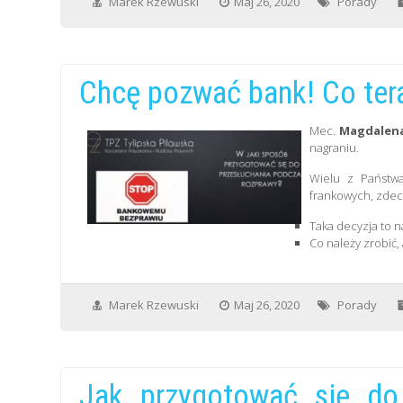
Marek Rzewuski
Maj 26, 2020
Porady
Chcę pozwać bank! Co te
Mec.
Magdalena
nagraniu.
Wielu z Państwa
frankowych, zdec
Taka decyzja to na
Co należy zrobić,
Marek Rzewuski
Maj 26, 2020
Porady
Jak przygotować się do