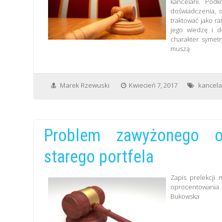
kancelarii. Pod
doświadczenia, o
traktować jako ra
jego wiedzę i 
charakter symetr
muszą
Marek Rzewuski
Kwiecień 7, 2017
kancela
Problem zawyżonego op
starego portfela
Zapis prelekcji
oprocentowania k
Bukowska