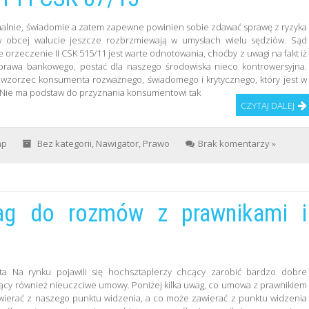
nalnie, świadomie a zatem zapewne powinien sobie zdawać sprawę z ryzyka
obcej walucie jeszcze rozbrzmiewają w umysłach wielu sędziów. Sąd
 orzeczenie II CSK 515/11 jest warte odnotowania, choćby z uwagi na fakt iż
 prawa bankowego, postać dla naszego środowiska nieco kontrowersyjna.
t wzorzec konsumenta rozważnego, świadomego i krytycznego, który jest w
. Nie ma podstaw do przyznania konsumentowi tak
CZYTAJ DALEJ
ap
Bez kategorii
,
Nawigator
,
Prawo
Brak komentarzy »
ag do rozmów z prawnikami i
efta Na rynku pojawili się hochsztaplerzy chcący zarobić bardzo dobre
jący również nieuczciwe umowy. Poniżej kilka uwag, co umowa z prawnikiem
ierać z naszego punktu widzenia, a co może zawierać z punktu widzenia