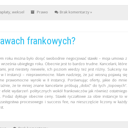
apłaty
,
weksel
Prawo
Brak komentarzy »
rawach frankowych?
a
łym roku można było dosyć swobodnie negocjować stawki – moja umowa z
 września ubiegłego roku. Obecnie jest to bardzo trudne. Kancelarii, które
ami, jest niestety niewiele, ich poziom wiedzy też jest różny. Sukcesy na
 w I instancji – nieprawomocne. Mam nadzieję, że już wiosną pojawią się
ne prawomocne wyroki w II instancji. Porównując oferty, jakie do mnie
yraźnie, że te mniej znane kancelarie próbują „dobić” do tych „topowych”.
y efekt wydarzeń politycznych wokół frankowiczów jak również ostatniego
 Podaż dyktuje obecnie ceny. Stawki ryczałtowe za obie instancje to w
 zastępstwa procesowego i success fee, na nieszczęście liczony w każdy
st.