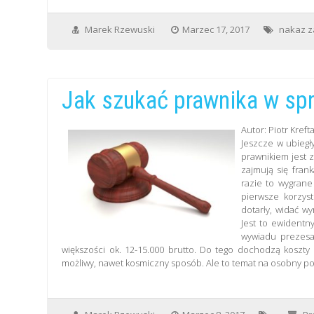
Marek Rzewuski
Marzec 17, 2017
nakaz z
Jak szukać prawnika w sp
Autor: Piotr Kreft
Jeszcze w ubieg
prawnikiem jest z
zajmują się frank
razie to wygrane
pierwsze korzyst
dotarły, widać w
Jest to ewidentn
wywiadu prezesa.
większości ok. 12-15.000 brutto. Do tego dochodzą koszty
możliwy, nawet kosmiczny sposób. Ale to temat na osobny po