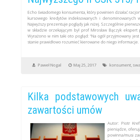
Echo świadomego konsumenta, który powinien działać racjo
kursowego kredytów indeksowanych i denominowanych w 
Najwyższy prezentuje poglądy jak niżej. Szczególnie pierwsze
w składzie orzekającym był prof Mirosław Bączyk ekspert
Wyrażono w nim taki oto pogląd: “Na ogół przyjmowany jes
stanie prawidłowo rozumieć kierowane do niego informacje
Paweł Nogal
Maj 25, 2017
konsument
,
sw
Kilka podstawowych uw
zawartości umów
Autor: Piotr Kr
pieniądze, oferu
powinna/musi zaw