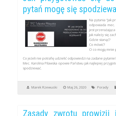
pytań mogę się spodziew
Na pytania “Jak p
odpowiada mec
jest przerażająca
Jak należy się za
Gdzie stanąć?
Co mówić?
O co mogą mnie p
Co jeżeli nie potrafię udzielić odpowiedzi na zadane pytanie
Mec. Karolina Pilawska opowie Państwu jak najlepiej przygo
spodziewać.
Marek Rzewuski
Maj 26, 2020
Porady
Zasady zwrotu prowizji